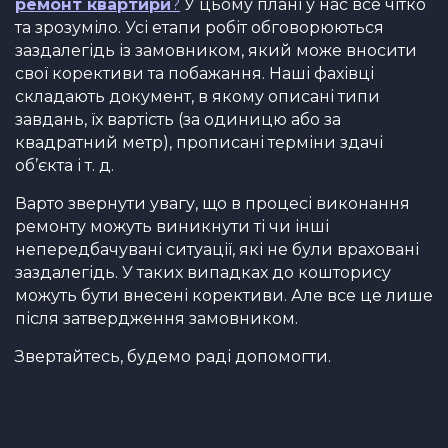
ремонт квартири
?
У цьому плані у нас все чітко
та зрозуміло. Усі етапи робіт обговорюються
заздалегідь із замовником, який може вносити
свої корективи та побажання. Наші фахівці
складають документ, в якому описані типи
завдань, їх вартість (за одиницю або за
квадратний метр), прописані терміни здачі
об’єкта і т. д.
Варто звернути увагу, що в процесі виконання
ремонту можуть виникнути ті чи інші
непередбачувані ситуації, які не були враховані
заздалегідь. У таких випадках до кошторису
можуть бути внесені корективи. Але все це лише
після затвердження замовником.
Звертайтесь, будемо раді допомогти.