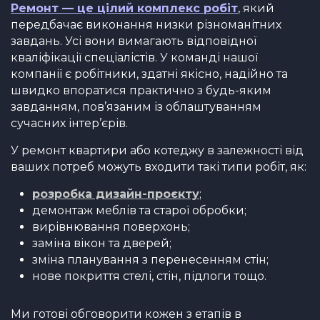
Ремонт — це цілий комплекс робіт
, який
передбачає виконання низки різноманітних
завдань. Усі вони вимагають відповідної
кваліфікації спеціалістів. У команді нашої
компанії є робітники, здатні якісно, ​​надійно та
швидко впоратися практично з будь-яким
завданням, пов’язаним із облаштуванням
сучасних інтер’єрів.
У ремонт квартири або котеджу в залежності від
ваших потреб можуть входити такі типи робіт, як:
розробка дизайн-проєкту
;
демонтаж меблів та старої обробки;
вирівнювання поверхонь;
заміна вікон та дверей;
зміна планування з перенесенням стін;
нове покриття стелі, стін, підлоги тощо.
Ми готові обговорити кожен з етапів в