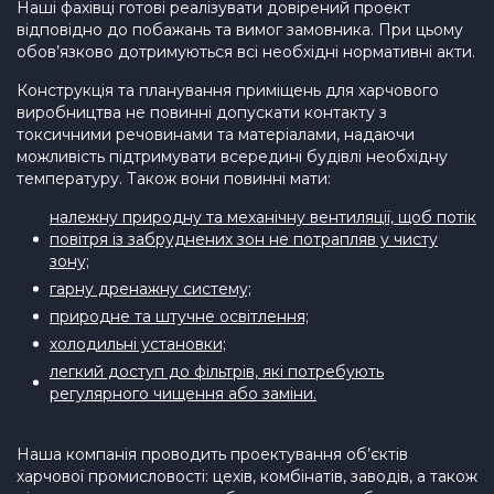
Наші фахівці готові реалізувати довірений проект
відповідно до побажань та вимог замовника. При цьому
обов’язково дотримуються всі необхідні нормативні акти.
Конструкція та планування приміщень для харчового
виробництва не повинні допускати контакту з
токсичними речовинами та матеріалами, надаючи
можливість підтримувати всередині будівлі необхідну
температуру. Також вони повинні мати:
належну природну та механічну вентиляції, щоб потік
повітря із забруднених зон не потрапляв у чисту
зону;
гарну дренажну систему;
природне та штучне освітлення;
холодильні установки;
легкий доступ до фільтрів, які потребують
регулярного чищення або заміни.
Наша компанія проводить проектування об’єктів
харчової промисловості: цехів, комбінатів, заводів, а також