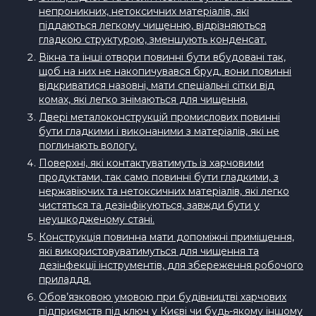
непроникних, нетоксичних матеріалів, які
піддаються легкому чищенню, відрізняються
гладкою структурою, зменшують конденсат.
Вікна та інші отвори повинні бути вбудовані так,
щоб на них не накопичувався бруд, вони повинні
відкриватися назовні, мати спеціальні сітки від
комах, які легко знімаються для чищення.
Двері металоконструкцій промислових повинні
бути гладкими і виконаними з матеріалів, які не
поглинають вологу.
Поверхні, які контактуватимуть із харчовими
продуктами, так само повинні бути гладкими, з
нержавіючих та нетоксичних матеріалів, які легко
чистяться та дезінфікуються, завжди бути у
неушкодженому стані.
Конструкція повинна мати допоміжні приміщення,
які використовуватимуться для чищення та
дезінфекції інструментів, для збереження робочого
приладдя.
Обов’язковою умовою при будівництві харчових
підприємств під ключ у Києві чи будь-якому іншому