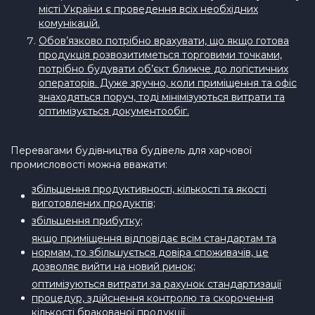
місті України є проведення всіх необхідних
комунікацій.
Обов’язково потрібно врахувати, що якщо готова
продукція розвозитиметься торговими точками,
потрібно будувати об’єкт ближче до логістичних
операторів. Дуже зручно, коли приміщення та офіс
знаходяться поруч, тоді мінімізуються витрати та
оптимізується документообіг.
Перевагами будівництва будівель для харчової
промисловості можна вважати:
збільшення продуктивності, кількості та якості
виготовлених продуктів;
збільшення прибутку;
якщо приміщення відповідає всім стандартам та
нормам, то збільшується довіра споживачів, це
дозволяє вийти на новий ринок;
оптимізуються витрати за рахунок стандартизації
процедур, здійснення контролю та скорочення
кількості бракованої продукції.