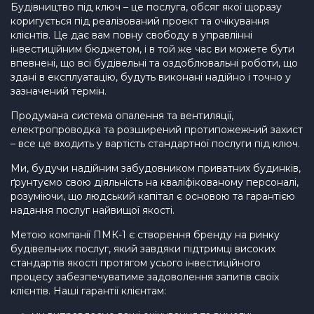
Будівництво під ключ – це послуга, обсяг якої щоразу
коригується під реалізований проект та очікування
клієнтів. Це дає вам повну свободу в управлінні
інвестиційним бюджетом, і в той же час ви можете бути
впевнені, що всі будівельні та оздоблювальні роботи, що
здані в експлуатацію, будуть виконані надійно і точно у
зазначений термін.
Продумана система опалення та вентиляції,
електропроводка та розширений протипожежний захист
– все це входить у вартість стандартної послуги під ключ.
Ми, будучи надійним забудовником приватних будинків,
ґрунтуємо свою діяльність на кваліфікованому персоналі,
розуміючи, що людський капітал є основою та гарантією
надання послуг найвищої якості.
Метою компанії ПМК-1 є створення бренду на ринку
будівельних послуг, який завдяки підтримці високих
стандартів якості протягом усього інвестиційного
процесу забезпечуватиме задоволення запитів своїх
клієнтів. Наші гарантії клієнтам: