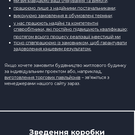
ми виправдаємо ваші очікування та вимоги;
працюємо лише з надійними постачальниками;
виконуємо замовлення в обумовлені терміни;
у нас працюють надійні та компетентні
співробітники, які постійно підвищують кваліфікацію;
протягом всього процесу реалізації інвестицій ми
тісно співпрацюємо із замовником, щоб гарантувати
задоволення кінцевим результатом.
Якщо хочете замовити будівництво житлового будинку
за індивідуальним проектом або, наприклад,
виготовлення торгових павільйонів
– зв’яжіться з
менеджерами нашого сайту зараз.
Зведення коробки