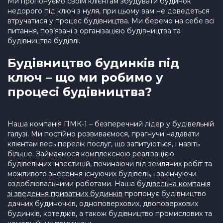
Ми пропонуємо своїм клієнтам збудувати будинок
недорого під ключ з нуля, при цьому вам не доведеться
втручатися у процес будівництва. Ми беремо на себе всі
питання, пов’язані з організацією будівництва та
будівництва будівлі.
Будівництво будинків під
ключ – що ми робимо у
процесі будівництва?
Наша компанія ПМК-1 – безперечний лідер у будівельній
галузі. Ми постійно розвиваємося, прагнучи надавати
клієнтам весь перелік послуг, що запитуються, і навіть
більше. Займаємося комплексною реалізацією
будівельних інвестицій, починаючи від земляних робіт та
можливого знесення існуючих будівель, і закінчуючи
оздоблювальними роботами. Наша
будівельна компанія
зі зведення приватних будинків
пропонує будівництво
дачних будиночків, одноповерхових, двоповерхових
будинків, котеджів, а також будівництво промислових та