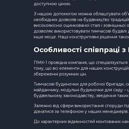
доступною ціною.
З нашою допомогою можна облаштувати об’єкт
необхідних дозволів на будівництво традицій
високоякісної оцинкованої сталі і зовнішньо
дозволяє використовувати тимчасові будівлі 
інше місце. Наші конструктивні рішення тако
Особливості співпраці з
ПМК-1 провідна компанія, що спеціалізується н
тому, що всі елементи для наших конструкцій
збереженні розумних цін.
Тимчасові будиночки для робочої бригади, ск
майданчику, модульні будиночки для саду – ц
будівельному законодавству, зведення таких
Залежно від сфери використання споруди під у
дізнатися за телефоном у наших менеджерів.
До характерних відмінностей монтованих нам