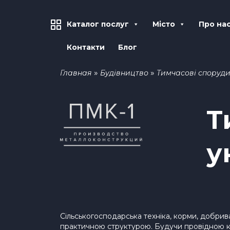
Каталог послуг
Місто
Про на
Контакти
Блог
»
»
Главная
Будівництво
Тимчасові споруд
Т
у
Сільськогосподарська техніка, корми, добрив
практичною структурою. Будучи провідною ком