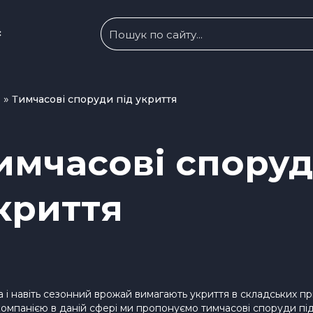
с
»
и
Тимчасові споруди під укриття
имчасові споруд
криття
а і навіть сезонний врожай вимагають укриття в складських пр
панією в даній сфері ми пропонуємо тимчасові споруди під у