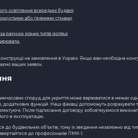
го освітлення всередині будівлі;
 округлими або прямими стінами;
 рахунок різних типів ізоляції
ширювати.
нструкції на замовлення в Україні. Якщо вам необхідна консу
каємо ваших заявок.
ння
 тимчасових споруд для укриття може варіюватися в межах одн
, додаткових функцій. Наші фахівці допоможуть розрахувати т
мплектуючі. Після підписання договору зобов’язуємося викона
 його в експлуатацію.
ся до будівельних об’єктів, тому їх зведення незалежно від ти
звертайтеся до професіоналів ПМК-1.