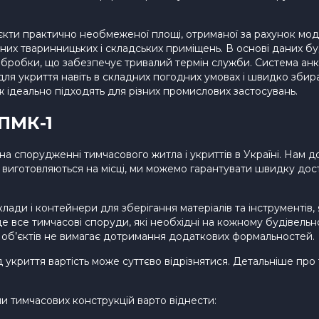
и практично необмеженої площі, отриманої за рахунок модул
них тваринницьких і складських приміщень. В основі даних бу
ї обробки, що забезпечує тривалий термін служби. Система а
для укриття навіть в складних погодних умовах і швидко збира
ж ідеально підходять для різних промислових застосувань.
 ПМК-1
а спорудженні тимчасового житла і укриттів в Україні. Нам дов
 виготовляються на місці, ми можемо гарантувати швидку дос
лади і контейнери для зберігання матеріалів та інструментів,
е все тимчасові споруди, які необхідні на кожному будівель
 об’єктів не вимагає дотримання додаткових формальностей.
криття вартість може суттєво відрізнятися. Детальніше про ти
и тимчасових конструкцій варто віднести: