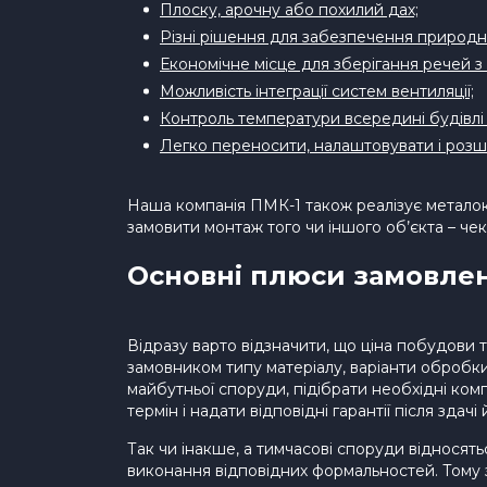
Плоску, арочну або похилий дах;
Різні рішення для забезпечення природно
Економічне місце для зберігання речей з
Можливість інтеграції систем вентиляції;
Контроль температури всередині будівлі за
Легко переносити, налаштовувати і роз
Наша компанія ПМК-1 також реалізує металоко
замовити монтаж того чи іншого об’єкта – че
Основні плюси замовле
Відразу варто відзначити, що ціна побудови
замовником типу матеріалу, варіанти обробки
майбутньої споруди, підібрати необхідні ко
термін і надати відповідні гарантії після здачі
Так чи інакше, а тимчасові споруди відносять
виконання відповідних формальностей. Тому 