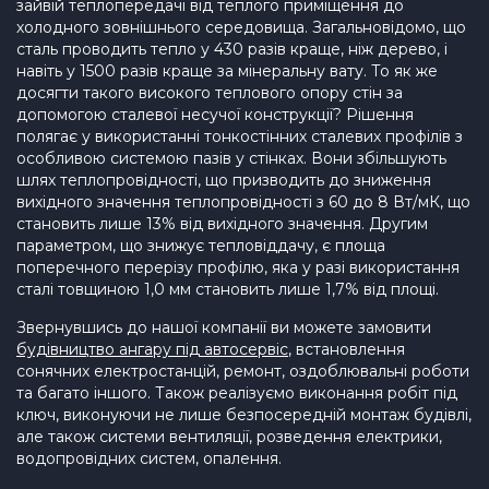
зайвій теплопередачі від теплого приміщення до
холодного зовнішнього середовища. Загальновідомо, що
сталь проводить тепло у 430 разів краще, ніж дерево, і
навіть у 1500 разів краще за мінеральну вату. То як же
досягти такого високого теплового опору стін за
допомогою сталевої несучої конструкції? Рішення
полягає у використанні тонкостінних сталевих профілів з
особливою системою пазів у стінках. Вони збільшують
шлях теплопровідності, що призводить до зниження
вихідного значення теплопровідності з 60 до 8 Вт/мК, що
становить лише 13% від вихідного значення. Другим
параметром, що знижує тепловіддачу, є площа
поперечного перерізу профілю, яка у разі використання
сталі товщиною 1,0 мм становить лише 1,7% від площі.
Звернувшись до нашої компанії ви можете замовити
будівництво ангару під автосервіс
, встановлення
сонячних електростанцій, ремонт, оздоблювальні роботи
та багато іншого. Також реалізуємо виконання робіт під
ключ, виконуючи не лише безпосередній монтаж будівлі,
але також системи вентиляції, розведення електрики,
водопровідних систем, опалення.