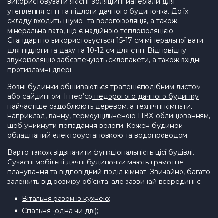
використовувати якісні ізоляційні матеріали для
утеплення стін та підлоги дачного будиночка. До їх
складу входить шумо- та вологоізоляція, а також
мінеральна вата, що є надійною теплоізоляцією.
Стандартно використовується 15-17 см мінеральної вати
для підлоги та даху та 10-12 см для стін. Відповідну
звукоізоляцію забезпечують склопакети, а також вхідні
протизламні двері.
Зовні будинки обшиваються трапецієподібним листом
або сайдингом. Інтер’єр
недорогого дачного будинку
найчастіше оздоблюють деревом, а технічні кімнати,
наприклад, ванну, термоущільненою ПВХ-облицюванням,
щоб уникнути попадання вологи. Кожен будинок
обладнаний електроустановкою та водопроводом.
Варто також відзначити функціональність цієї будівлі.
Сучасні мобільні дачні будиночки мають грамотне
планування та відповідний поділ кімнат. Звичайно, багато
залежить від розміру об’єкта, але зазвичай всередині є:
Вітальня разом із кухнею;
Спальня (одна чи дві);