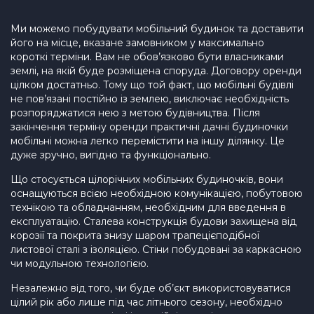
Ми можемо побудувати мобільний будинок та доставити
його на місце, вказане замовником у максимально
короткі терміни. Вам не обов’язково бути власниками
землі, на якій буде розміщена споруда. Договору оренди
цілком достатньо. Тому що той факт, що мобільні будівлі
не пов’язані постійно із землею, виключає необхідність
розпоряджатися нею з метою будівництва. Після
закінчення терміну оренди практичні дачні будиночки
мобільні можна легко перемістити на іншу ділянку. Це
дуже зручно, вигідно та функціонально.
Що стосується цілорічних мобільних будиночків, вони
оснащуються всією необхідною комунікацією, побутовою
технікою та обладнанням, необхідним для введення в
експлуатацію. Сталева конструкція будови захищена від
корозії та покрита знизу шаром трапецієподібної
листової сталі з ізоляцією. Стіни побудовані за каркасною
чи модульною технологією.
Незалежно від того, чи буде об’єкт використовуватися
цілий рік або лише під час літнього сезону, необхідно