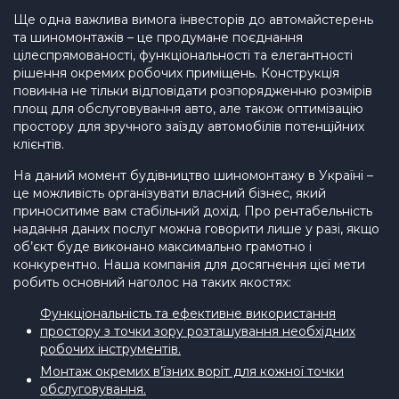
Ще одна важлива вимога інвесторів до автомайстерень
та шиномонтажів – це продумане поєднання
цілеспрямованості, функціональності та елегантності
рішення окремих робочих приміщень. Конструкція
повинна не тільки відповідати розпорядженню розмірів
площ для обслуговування авто, але також оптимізацію
простору для зручного заїзду автомобілів потенційних
клієнтів.
На даний момент будівництво шиномонтажу в Україні –
це можливість організувати власний бізнес, який
приноситиме вам стабільний дохід. Про рентабельність
надання даних послуг можна говорити лише у разі, якщо
об’єкт буде виконано максимально грамотно і
конкурентно. Наша компанія для досягнення цієї мети
робить основний наголос на таких якостях:
Функціональність та ефективне використання
простору з точки зору розташування необхідних
робочих інструментів.
Монтаж окремих в’їзних воріт для кожної точки
обслуговування.