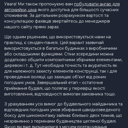
Увага! Ми також пропонуємо вам
побудувати ангар для
автомийки, ціна
якого доступна для більшості сучасних
споживачів. За детальним розрахунком вартості та
консультацією фахівців звертайтесь до менеджерів
нашого сайту прямо зараз.
Ще одним рішенням, що використовується нами на
практиці, є сендвіч-панелі. Цей варіант зазвичай
використовується в багатьох будинках з виробничими
або складськими функціями. Стіни зсередини можна
додатково обшити композитними збірними елементами,
деревом і т. д. Тут необхідна точність та акуратність як
для належного захисту елементів конструкції, так і для
проведення ізоляції, що захищає об’єкт від різних
погодних умов. Завершальний етап – остаточне
приймання будівлі, що полягає у перевірці якості
виготовлення, відповідності вимогам замовника тощо.
З урахуванням усіх вимог до будівельного майданчика та
відповідних погодних умов збирання швидкозведеного
боксу для шиномонтажу займає близько двох тижнів, що
незрівнянно з термінами будівництва цегляної будівлі.
Якщо ви вже визначилися з місцем розташування