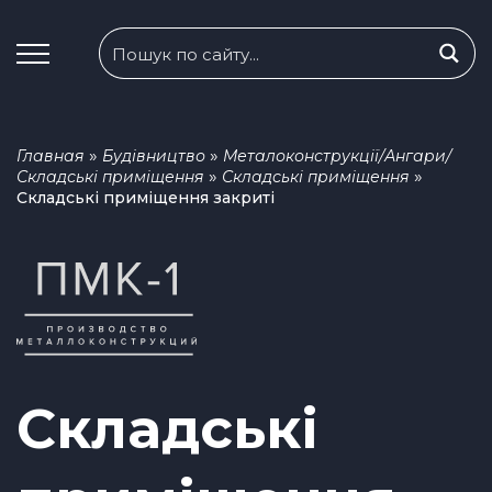
»
»
Главная
Будівництво
Металоконструкції/Ангари/
»
»
Складські приміщення
Складські приміщення
Складські приміщення закриті
Складські