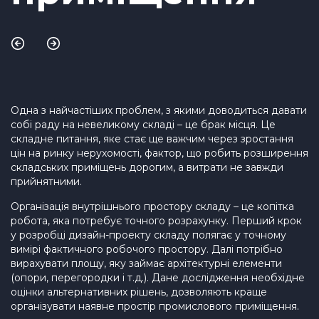
Одна з найчастіших проблем, з якими доводиться давати
собі раду на невеликому складі – це брак місця. Це
складне питання, яке стає ще важчим через зростання
цін на ринку нерухомості, фактор, що робить розширення
складських приміщень дорогим, а витрати не завжди
прийнятними.
Організація внутрішнього простору складу – це копітка
робота, яка потребує точного розрахунку. Перший крок
у розробці дизайн-проекту складу полягає у точному
вимірі фактичного робочого простору. Далі потрібно
вирахувати площу, яку займає архітектурні елементи
(опори, перегородки і т.д.). Дане дослідження необхідне
оцінки альтернативних рішень, дозволяють краще
організувати наявне простір промислового приміщення.