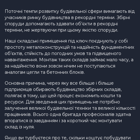
Поточні темпи розвитку будівельної сфери вимагають від
учасників ринку будівництва в рекордні терміни. Збірні
споруди допомагають здавати об’єкти в рекордні
терміни, не жертвуючи при цьому якістю споруди.
Наші складські приміщення під ключ поєднують у собі
простоту металоконструкцій та надійність фундаментних
об’єктів, стійкість до погодних умов та підвищеного
навантаження. Монтаж таких складів займає мало часу, а
за надійністю вони зовсім нічим не поступаються
аналогам цегли та бетонних блоків.
Основна причина, через яку все більше і більше
підприємців обирають будівництво збірних складів,
полягає в тому, що цей процес економить кошти та
ресурси. Для зведення цих приміщень не потрібно
залучення великої будівельної техніки та великої кількості
працівників. Всього одна бригада професіоналів здатна
впоратися із завданням і за короткий час монтувати
склад із нуля.
Якщо ви турбуєтеся про те, скільки коштує побудувати