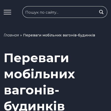
»
Главная
Переваги мобільних вагонів-будинків
Переваги
мобільних
вагонів-
будинків