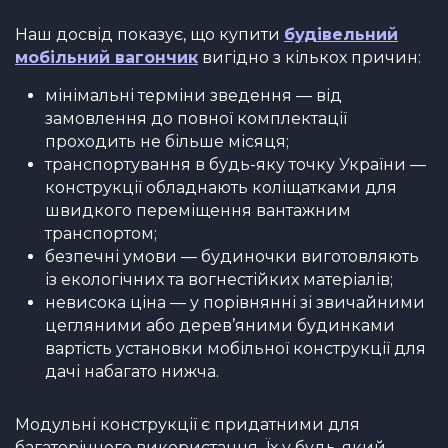
Наш досвід показує, що купити
будівельний
мобільний вагончик
вигідно з кількох причин:
мінімальні терміни зведення — від
замовлення до повної комплектації
проходить не більше місяця;
транспортування в будь-яку точку України —
конструкції обладнають коліщатками для
швидкого переміщення вантажним
транспортом;
безпечні умови — будиночки виготовляють
із екологічних та вогнестійких матеріалів;
невисока ціна — у порівнянні зі звичайними
цегляними або дерев’яними будинками
вартість установки мобільної конструкції для
дачі набагато нижча.
Модульні конструкції є придатними для
багаторічного використання. Їх у будь-який