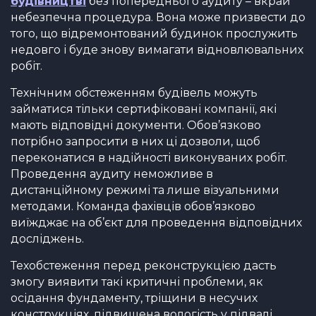
будівництві
без попереднього аудиту – вкрай
небезпечна процедура. Вона може призвести до
того, що відремонтований будинок прослужить
недовго і буде знову вимагати відновлювальних
робіт.
Технічним обстеженням будівель можуть
займатися тільки сертифіковані компанії, які
мають відповідні документи. Обов’язково
потрібно запросити в них ці дозволи, щоб
переконатися в надійності виконуваних робіт.
Проведення аудиту неможливе в
дистанційному режимі та лише візуальними
методами. Команда фахівців обов’язково
виїжджає на об’єкт для проведення відповідних
досліджень.
Техобстеження перед реконструкцією дасть
змогу виявити такі критичні проблеми, як
осідання фундаменту, тріщини в несучих
конструкціях, підвищена вологість у підвалі,