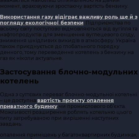
вважається найбільш оптимальною на даний
момент, враховуючи зростаючу вартість бензину.
Використання газу відіграє важливу роль ще й з
погляду екологічної безпеки
. Підприємства по
всьому світу поступово відмовляються від вугілля та
нафтопродуктів для зменшення вуглецевого сліду,
зниження шкідливих викидів в атмосферу. Україна
також приєднується до глобального порядку
денного, тому переведення котелень з бензину на
газ як ніколи актуальне.
Застосування блочно-модульних
котелень
Одна з суттєвих переваг блочно-модульної котельні
– це доступна
вартість проєкту опалення
приватного будинку
чи промислового об’єкта.
Можливості розширення роблять котельню цього
типу затребуваною при вирішенні наступних
завдань:
опалення приміщень у багатоквартирних будинках,