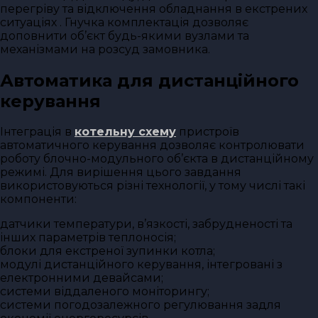
перегріву та відключення обладнання в екстрених
ситуаціях . Гнучка комплектація дозволяє
доповнити об’єкт будь-якими вузлами та
механізмами на розсуд замовника.
Автоматика для дистанційного
керування
Інтеграція в
котельну схему
пристроїв
автоматичного керування дозволяє контролювати
роботу блочно-модульного об’єкта в дистанційному
режимі. Для вирішення цього завдання
використовуються різні технології, у тому числі такі
компоненти:
датчики температури, в’язкості, забрудненості та
інших параметрів теплоносія;
блоки для екстреної зупинки котла;
модулі дистанційного керування, інтегровані з
електронними девайсами;
системи віддаленого моніторингу;
системи погодозалежного регулювання задля