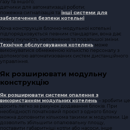
газу та іншого;
датчики для автоматизації роботи;
пожежна сигналізація та
інші системи для
забезпечення безпеки котельні
.
Хоча конструкція блочно-модульної котельні
підпорядковується певним стандартам, вона дає
певну гнучкість наповнення та подальшої зміни.
Технічне обслуговування котелень
може
виконуватися обмеженою кількістю персоналу з
допомогою автоматизованих систем дистанційного
управління.
Як розширювати модульну
конструкцію
Як розширювати системи опалення з
використанням модульних котелень
– зробити це
досить легко за рахунок додавання блоків. При
необхідності початковий проєкт з одного блоку
можна доповнити кількома такими ж модулями. Це
дозволить збільшити опалювальну площу,
поставити габаритніші котли або насоси, інше