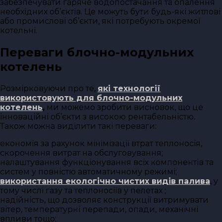
забезпечувати гаряче водопостачання та опалення
необхідних об’єктів. Це можуть бути будь-які житлові
або промислові об’єкти, які потребують окремої
котельні.
Переваги блочно-модульних
котелень
Розмірковуючи про те,
які технології
використовують для блочно-модульних
котелень
,
ми можемо зробити висновок, що це
інноваційні об’єкти з високою рентабельністю.
Також можна виділити такі переваги:
економія за рахунок мінімізації втрат теплоносія,
скорочення витрат на обслуговування;
налаштування функціонування всіх компонентів та
систем у повністю автоматичному режимі;
використання екологічно чистих видів палива
, у
тому числі газу та теплоносіїв у пелетах ;
надійність, що дозволяє конструкції витримувати
вітер, температурні перепади, опади, механічні
впливи тощо;