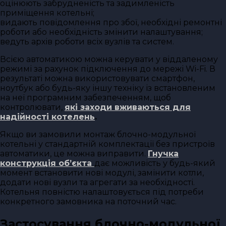
оцінюють забрудненість та задимленість
приміщення котельні;
видають повідомлення про збої, необхідні ремонтні
роботи або необхідність змінити налаштування;
ведуть архів роботи всіх вузлів та систем.
Всією автоматикою можна керувати у віддаленому
режимі за рахунок підключення до мережі Wi-Fi. В
результаті можна використовувати смартфон,
ноутбук або будь-яку іншу техніку із встановленим
на неї програмним забезпеченням, щоб
контролювати,
які заходи вживаються для
надійності котелень
.
Якщо ви замовили монтаж блочно-модульної
котельні у стандартній комплектації без пристроїв
автоматики, це можна виправити.
Гнучка
конструкція об’єкта
дає можливість у будь-який
момент встановити нові модулі, замінити котли,
додати нові вузли та агрегати за необхідності.
Котельня повністю налаштовується під потреби
конкретного замовника на поточний час.
Застосування блочно-модульної