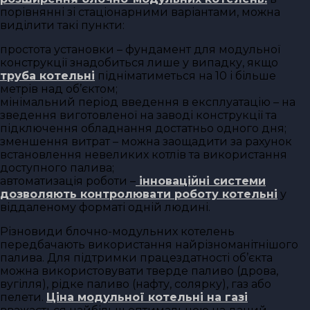
порівнянні зі стаціонарними варіантами, можна
виділити такі пункти:
простота установки – фундамент для модульної
конструкції знадобиться лише у випадку, якщо
труба котельні
підніматиметься на 10 і більше
метрів над об’єктом;
мінімальний період введення в експлуатацію – на
зведення виготовленої на заводі конструкції та
підключення обладнання достатньо одного дня;
зменшення витрат – можна заощадити за рахунок
встановлення невеликих котлів та використання
доступного палива;
автоматизація роботи –
інноваційні системи
дозволяють контролювати роботу котельні
у
віддаленому форматі одній людині.
Різновиди блочно-модульних котелень
передбачають використання найрізноманітнішого
палива. Для підтримки працездатності об’єкта
можна використовувати тверде паливо (дрова,
вугілля), рідке паливо (нафту, солярку), газ або
пелети.
Ціна модульної котельні на газі