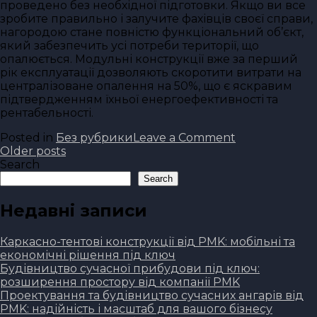
проведено без необхідної підготовки. Якщо ви все
зробите правильно і залучите фахівців своєї справи,
нагородою стане повністю функціональний об’єкт,
який забезпечить усі потреби території, що
опалюється. Модульні конструкції вже за перший
рік експлуатації дозволяють скоротити витрати на
централізоване опалення на 50%, що є яскравим
підтвердженням їхньої енергоефективності та
рентабельності.
on
Posted in
Без рубрики
Leave a Comment
Posts
Гнучкість
Older posts
та
Search
navigation
масштабовані
Search
розширення
опалювально
Недавні записи
системи
з
Каркасно-тентові конструкції від PMK: мобільні та
використанн
економічні рішення під ключ
блочно-
Будівництво сучасної прибудови під ключ:
модульних
розширення простору від компанії PMK
котелень.
Проектування та будівництво сучасних ангарів від
PMK: надійність і масштаб для вашого бізнесу