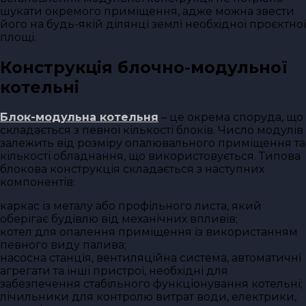
шукати окремого приміщення, адже можна звести
його на будь-якій ділянці землі необхідної проєктної
площі.
Конструкція блочно-модульної
котельні
Блок-модульна котельня
– це окрема споруда, що
складається з певної кількості блоків. Число модулів
залежить від розміру опалювального приміщення та
кількості обладнання, що використовується. Типова
блокова конструкція складається з наступних
компонентів:
каркас із металу або профільного листа, який
оберігає будівлю від механічних впливів;
котел для опалення приміщення із використанням
певного виду палива;
насосна станція, вентиляційна система, автоматичні
агрегати та інші пристрої, необхідні для
забезпечення стабільного функціонування котельні;
лічильники для контролю витрат води, електрики,