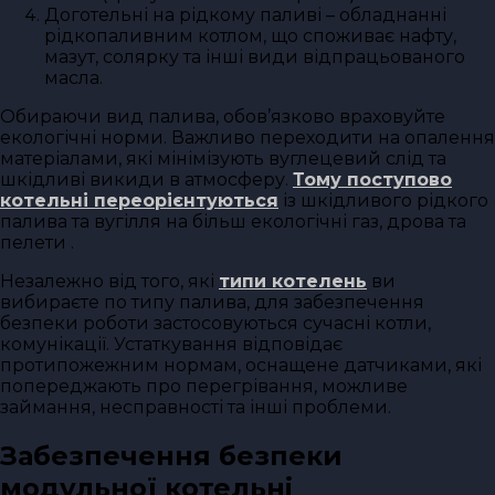
Доготельні на рідкому паливі – обладнанні
рідкопаливним котлом, що споживає нафту,
мазут, солярку та інші види відпрацьованого
масла.
Обираючи вид палива, обов’язково враховуйте
екологічні норми. Важливо переходити на опалення
матеріалами, які мінімізують вуглецевий слід та
шкідливі викиди в атмосферу.
Тому поступово
котельні переорієнтуються
із шкідливого рідкого
палива та вугілля на більш екологічні газ, дрова та
пелети .
Незалежно від того, які
типи котелень
ви
вибираєте по типу палива, для забезпечення
безпеки роботи застосовуються сучасні котли,
комунікації. Устаткування відповідає
протипожежним нормам, оснащене датчиками, які
попереджають про перегрівання, можливе
займання, несправності та інші проблеми.
Забезпечення безпеки
модульної котельні