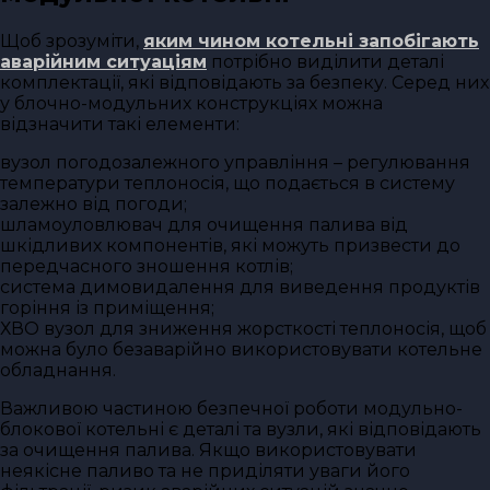
Щоб зрозуміти,
яким чином котельні запобігають
аварійним ситуаціям
потрібно виділити деталі
комплектації, які відповідають за безпеку. Серед них
у блочно-модульних конструкціях можна
відзначити такі елементи:
вузол погодозалежного управління – регулювання
температури теплоносія, що подається в систему
залежно від погоди;
шламоуловлювач для очищення палива від
шкідливих компонентів, які можуть призвести до
передчасного зношення котлів;
система димовидалення для виведення продуктів
горіння із приміщення;
ХВО вузол для зниження жорсткості теплоносія, щоб
можна було безаварійно використовувати котельне
обладнання.
Важливою частиною безпечної роботи модульно-
блокової котельні є деталі та вузли, які відповідають
за очищення палива. Якщо використовувати
неякісне паливо та не приділяти уваги його