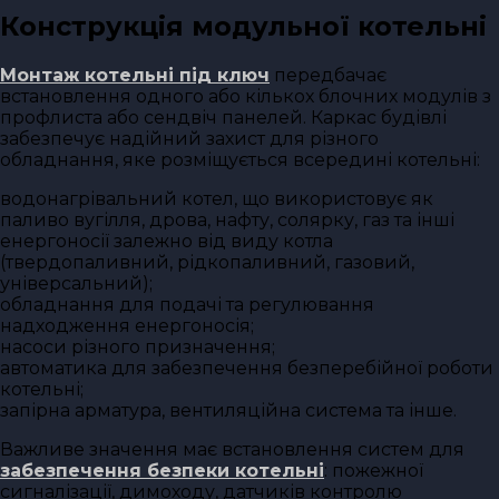
Конструкція модульної котельні
Монтаж котельні під ключ
передбачає
встановлення одного або кількох блочних модулів з
профлиста або сендвіч панелей. Каркас будівлі
забезпечує надійний захист для різного
обладнання, яке розміщується всередині котельні:
водонагрівальний котел, що використовує як
паливо вугілля, дрова, нафту, солярку, газ та інші
енергоносії залежно від виду котла
(твердопаливний, рідкопаливний, газовий,
універсальний);
обладнання для подачі та регулювання
надходження енергоносія;
насоси різного призначення;
автоматика для забезпечення безперебійної роботи
котельні;
запірна арматура, вентиляційна система та інше.
Важливе значення має встановлення систем для
забезпечення безпеки котельні
: пожежної
сигналізації, димоходу, датчиків контролю