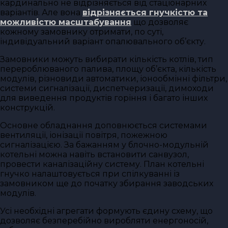
кардинально не відрізняється від стаціонарних
варіантів. Але вона
відрізняється гнучкістю та
можливістю масштабування
що дозволяє
кожному замовнику отримати, по суті,
індивідуальний варіант опалювального об’єкту.
Замовники можуть вибирати кількість котлів, тип
перероблюваного палива, площу об’єкта, кількість
модулів, різновиди автоматики, іонообмінні фільтри,
системи сигналізації, диспетчеризації, димоходи
для виведення продуктів горіння і багато інших
конструкцій.
Основне обладнання доповнюється системами
вентиляції, іонізації повітря, пожежною
сигналізацією. За бажанням у блочно-модульній
котельні можна навіть встановити санвузол,
провести каналізаційну систему. План котельні
гнучко налаштовується при спілкуванні із
замовником ще до початку збирання заводських
модулів.
Усі необхідні агрегати формують єдину схему, що
дозволяє безперебійно виробляти енергоносій,