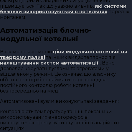
фільтрації, ризик аварійних ситуацій значно
підвищується. Так що уважно вивчіть,
які системи
безпеки використовуються в котельнях
перед їх
монтажем.
Автоматизація блочно-
модульної котельні
Важливою частиною
ціни модульної котельні на
твердому паливі
та інших видах теплоносія є
налаштування систем автоматизації
. Воно
дозволяє керувати вузлами та агрегатами у
віддаленому режимі. Це означає, що власнику
об’єкта не потрібно наймати персонал для
постійного контролю роботи котельні
безпосередньо на місці.
Автоматизовані вузли виконують такі завдання:
контролюють температуру та інші показники
використовуваних енергоресурсів;
виконують екстрену зупинку котлів в аварійних
ситуаціях;