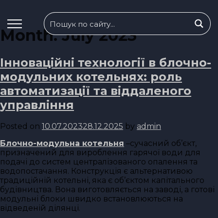
Month:
July 2023
Інноваційні технології в блочно-
модульних котельнях: роль
автоматизації та віддаленого
управління
Posted on
10.07.2023
28.12.2025
by
admin
Блочно-модульна котельня
–сучасний об’єкт,
призначений для вироблення гарячої води для
подачі до систем централізованого опалення та
водопостачання. Конструкція є альтернативою
традиційній котельні, яка є об’єктом капітального
будівництва. Вона виготовляється на заводі, а готові
модульні блоки швидко встановлюються на
відведеній ділянці.