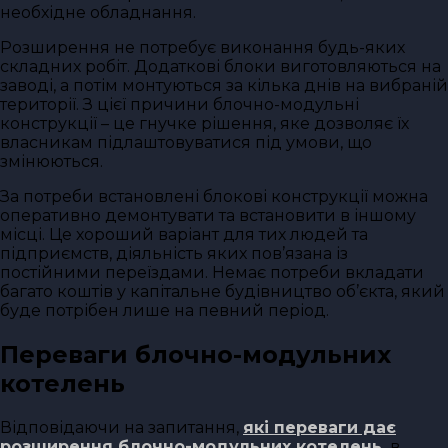
необхідне обладнання.
Розширення не потребує виконання будь-яких
складних робіт. Додаткові блоки виготовляються на
заводі, а потім монтуються за кілька днів на вибраній
території. З цієї причини блочно-модульні
конструкції – це гнучке рішення, яке дозволяє їх
власникам підлаштовуватися під умови, що
змінюються.
За потреби встановлені блокові конструкції можна
оперативно демонтувати та встановити в іншому
місці. Це хороший варіант для тих людей та
підприємств, діяльність яких пов’язана із
постійними переїздами. Немає потреби вкладати
багато коштів у капітальне будівництво об’єкта, який
буде потрібен лише на певний період.
Переваги блочно-модульних
котелень
Відповідаючи на запитання,
які переваги дає
розширення блочно-модульних котелень.
в