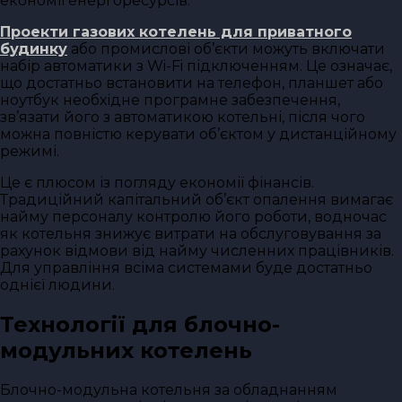
економії енергоресурсів.
Проекти газових котелень для приватного
будинку
або промислові об’єкти можуть включати
набір автоматики з Wi-Fi підключенням. Це означає,
що достатньо встановити на телефон, планшет або
ноутбук необхідне програмне забезпечення,
зв’язати його з автоматикою котельні, після чого
можна повністю керувати об’єктом у дистанційному
режимі.
Це є плюсом із погляду економії фінансів.
Традиційний капітальний об’єкт опалення вимагає
найму персоналу контролю його роботи, водночас
як котельня знижує витрати на обслуговування за
рахунок відмови від найму численних працівників.
Для управління всіма системами буде достатньо
однієї людини.
Технології для блочно-
модульних котелень
Блочно-модульна котельня за обладнанням