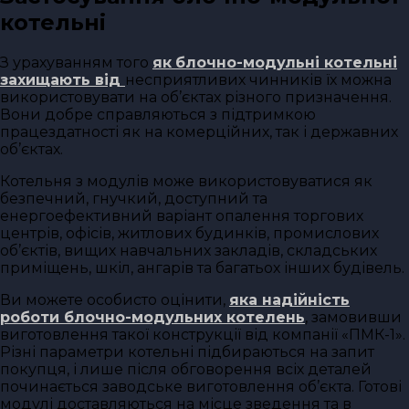
котельні
З урахуванням того
як
блочно-модульні котельні
захищають від
несприятливих чинників їх можна
використовувати на об’єктах різного призначення.
Вони добре справляються з підтримкою
працездатності як на комерційних, так і державних
об’єктах.
Котельня з модулів може використовуватися як
безпечний, гнучкий, доступний та
енергоефективний варіант опалення торгових
центрів, офісів, житлових будинків, промислових
об’єктів, вищих навчальних закладів, складських
приміщень, шкіл, ангарів та багатьох інших будівель.
Ви можете особисто оцінити,
яка надійність
роботи блочно-модульних котелень
, замовивши
виготовлення такої конструкції від компанії «ПМК-1».
Різні параметри котельні підбираються на запит
покупця, і лише після обговорення всіх деталей
починається заводське виготовлення об’єкта. Готові
модулі доставляються на місце зведення та в