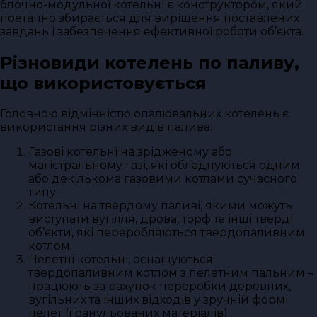
блочно-модульної котельні є конструктором, який
поетапно збирається для вирішення поставлених
завдань і забезпечення ефективної роботи об’єкта.
Різновиди котелень по паливу,
що використовується
Головною відмінністю опалювальних котелень є
використання різних видів палива:
Газові котельні на зрідженому або
магістральному газі, які обладнуються одним
або декількома газовими котлами сучасного
типу.
Котельні на твердому паливі, якими можуть
виступати вугілля, дрова, торф та інші тверді
об’єкти, які переробляються твердопаливним
котлом.
Пелетні котельні, оснащуються
твердопаливним котлом з пелетним пальним –
працюють за рахунок переробки деревних,
вугільних та інших відходів у зручній формі
пелет (гранульованих матеріалів).