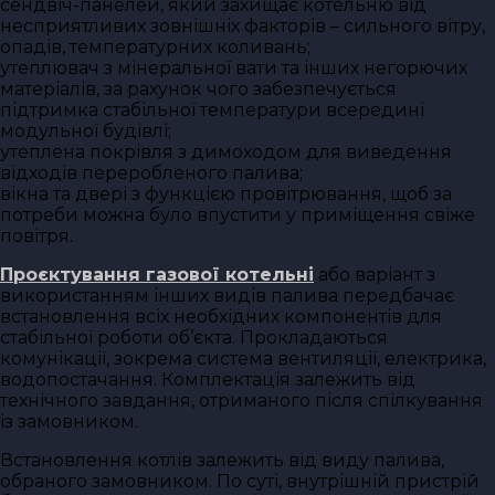
сендвіч-панелей, який захищає котельню від
несприятливих зовнішніх факторів – сильного вітру,
опадів, температурних коливань;
утеплювач з мінеральної вати та інших негорючих
матеріалів, за рахунок чого забезпечується
підтримка стабільної температури всередині
модульної будівлі;
утеплена покрівля з димоходом для виведення
відходів переробленого палива;
вікна та двері з функцією провітрювання, щоб за
потреби можна було впустити у приміщення свіже
повітря.
Проєктування газової котельні
або варіант з
використанням інших видів палива передбачає
встановлення всіх необхідних компонентів для
стабільної роботи об’єкта. Прокладаються
комунікації, зокрема система вентиляції, електрика,
водопостачання. Комплектація залежить від
технічного завдання, отриманого після спілкування
із замовником.
Встановлення котлів залежить від виду палива,
обраного замовником. По суті, внутрішній пристрій