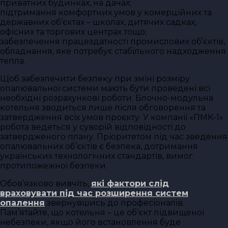
приватних будинках, на дачах;
підтримання комфортних умов у комерційних та
державних об’єктах – школах, дитячих садках,
офісних та торгових центрах тощо;
забезпечення працездатності промислових об’єктів,
обладнання, яке потребує стабільного надходження
тепла.
Щоб забезпечити безпеку при зміні розміру
опалювальної системи мають бути проведені всі
необхідні розрахункові роботи. Блочно-модульна
котельня зводиться лише після обговорення та
затвердження всіх умов проєкту. У компанії «ПМК-1»
робота ведеться у суворій відповідності до
затвердженого плану. Пріоритетом під час зведення
опалювальних об’єктів є безпека, дотримання
українських технологічних стандартів, вимог
протипожежної безпеки.
Обов’язково вивчіть,
які фактори слід
враховувати під час розширення систем
опалення
звернувшись до професіоналів.
Пам’ятайте, що котельня – це об’єкт підвищеної
небезпеки, якщо його встановлення буде