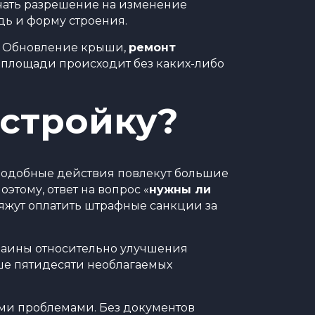
учать разрешение на изменение
дь и форму строения.
я. Обновление крыши,
ремонт
и площади происходит без каких-либо
естройку?
 подобные действия повлекут большие
тому, ответ на вопрос «
нужны ли
яжут оплатить штрафные санкции за
раины относительно улучшения
ше пятидесяти необлагаемых
ми проблемами. Без документов