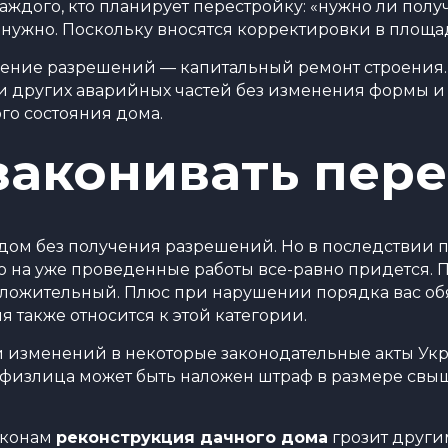
каждого, кто планирует перестройку: «нужно ли пол
 нужно. Поскольку вносятся корректировки в площа
учение разрешений — капитальный ремонт строени
н и других аварийных частей без изменения формы 
го состояния дома.
законивать пер
 дом без получения разрешений. Но в последствии
на уже проведенные работы все-равно придется. Поэ
оложительный. Плюс при нарушении порядка вас об
 также относится к этой категории.
и изменений в некоторые законодательные акты Ук
а физлица может быть наложен штраф в размере свы
аконам
реконструкция дачного дома
грозит други