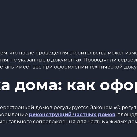
м, что после проведения строительства может изм
ия, не указанные в документах. Проводят ли серье
деталь имеет вес при оформлении технической до
а дома: как оф
 перестройкой домов регулируется Законом «О рег
 оформление
реконструкций частных домов
, площа
ументального сопровождения для частных жилых до