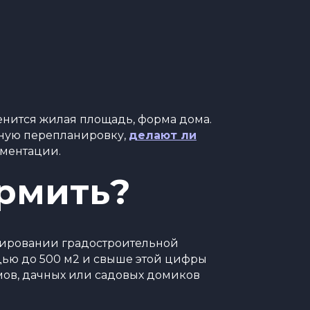
енится жилая площадь, форма дома.
зную перепланировку,
делают ли
кументации.
ормить?
улировании градостроительной
дью до 500 м2 и свыше этой цифры
мов, дачных или садовых домиков