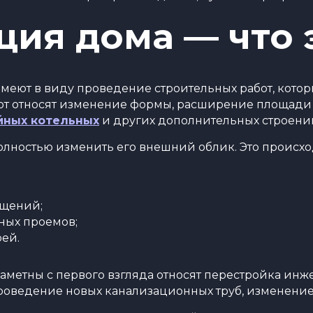
ция дома — что 
 имеют в виду проведение строительных работ, кот
абот относят изменение формы, расширение площади
йных котельных
и других дополнительных строени
олностью изменить его внешний облик. Это происх
ещений;
ных проемов;
ей.
заметны с первого взгляда относят перестройка и
проведение новых канализационных труб, изменени