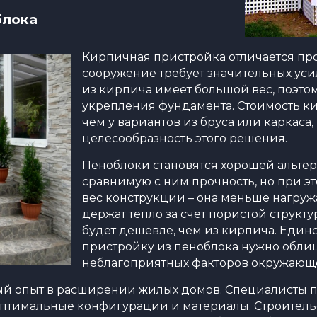
блока
Кирпичная пристройка отличается про
сооружение требует значительных уси
из кирпича имеет большой вес, поэто
укрепления фундамента. Стоимость к
чем у вариантов из бруса или каркаса,
целесообразность этого решения.
Пеноблоки становятся хорошей альте
сравнимую с ним прочность, но при э
вес конструкции – она меньше нагруж
держат тепло за счет пористой структ
будет дешевле, чем из кирпича. Един
пристройку из пеноблока нужно обли
неблагоприятных факторов окружающ
й опыт в расширении жилых домов. Специалисты п
 оптимальные конфигурации и материалы. Строитель