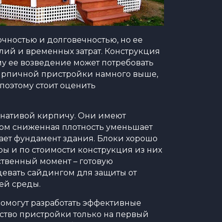
чностью и долговечностью, но ее
лий и временных затрат. Конструкция
му ее возведение может потребовать
ирпичной пристройки намного выше,
 поэтому стоит оценить
рнативой кирпичу. Они имеют
том сниженная плотность уменьшает
ает фундамент здания. Блоки хорошо
уры и по стоимости конструкция из них
ственный момент – готовую
цевать сайдингом для защиты от
ей среды.
омогут разработать эффективные
ство пристройки только на первый