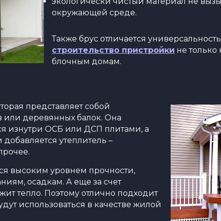
экологически чистый материал не вызы
окружающей среде.
Также брус отличается универсальност
строительство пристройки
не только
блочным домам.
торая представляет собой
в или деревянных балок. Она
я изнутри ОСБ или ДСП плитами, а
добавляется утеплитель –
прочее.
ся высоким уровнем прочности,
иям, осадкам. А еще за счет
жит тепло. Поэтому отлично подходит
удут использоваться в качестве жилой