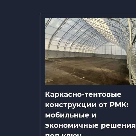
Каркасно-тентовые
конструкции от PMK:
мобильные и
а могут
экономичные решения
стоит
под ключ