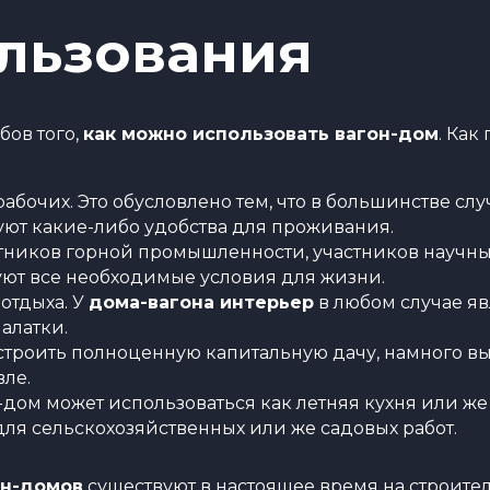
льзования
бов того,
как можно использовать вагон-дом
. Как
рабочих. Это обусловлено тем, что в большинстве слу
уют какие-либо удобства для проживания.
иков горной промышленности, участников научных 
вуют все необходимые условия для жизни.
отдыха. У
дома-вагона интерьер
в любом случае я
алатки.
строить полноценную капитальную дачу, намного в
вле.
-дом может использоваться как летняя кухня или же
для сельскохозяйственных или же садовых работ.
он-домов
существуют в настоящее время на строите