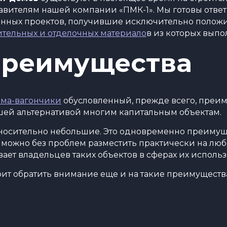
тавителям нашей компании «ПМК-1». Мы готовы ответ
нных проектов, получившие исключительно положит
ительных и отделочных материало
в из которых выпо
преимущества
ома-вагончики
обусловленный, прежде всего, преим
шей альтернативой многим капитальным объектам.
относительно небольшие. Это одновременно преимущ
о можно без проблем разместить практически на люб
ает владельцев таких объектов в сферах их использ
ит обратить внимание еще и на такие преимуществ