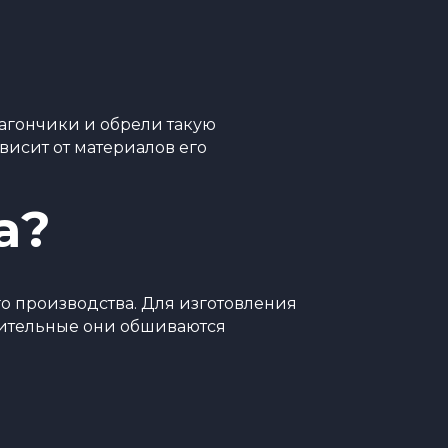
агончики и обрели такую
ависит от материалов его
а?
го производства. Для изготовления
нительные они обшиваются